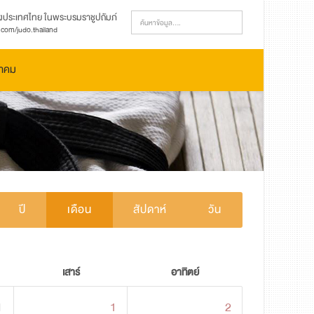
งประเทศไทย ในพระบรมราชูปถัมภ์
com/judo.thailand
มาคม
ปี
เดือน
สัปดาห์
วัน
เสาร์
อาทิตย์
1
1
2