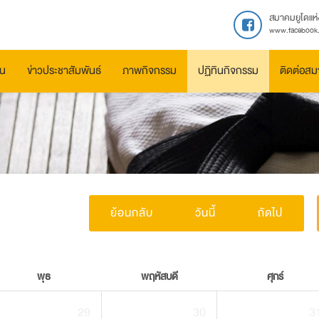
สมาคมยูโดแห่
www.facebook.
ัน
ข่าวประชาสัมพันธ์
ภาพกิจกรรม
ปฏิทินกิจกรรม
ติดต่อส
ย้อนกลับ
วันนี้
ถัดไป
พุธ
พฤหัสบดี
ศุกร์
29
30
3